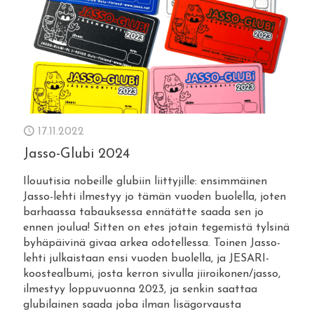
17.11.2022
Jasso-Glubi 2024
Ilouutisia nobeille glubiin liittyjille: ensimmäinen
Jasso-lehti ilmestyy jo tämän vuoden buolella, joten
barhaassa tabauksessa ennätätte saada sen jo
ennen joulua! Sitten on etes jotain tegemistä tylsinä
byhäpäivinä givaa arkea odotellessa. Toinen Jasso-
lehti julkaistaan ensi vuoden buolella, ja JESARI-
koostealbumi, josta kerron sivulla jiiroikonen/jasso,
ilmestyy loppuvuonna 2023, ja senkin saattaa
glubilainen saada joba ilman lisägorvausta