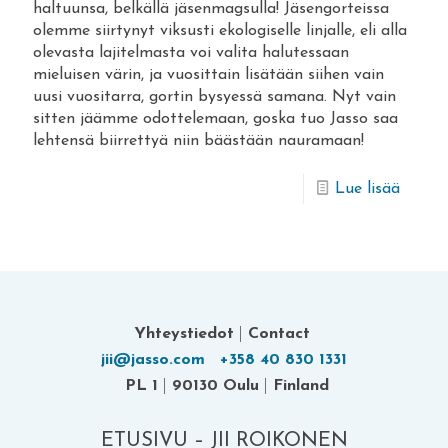
haltuunsa, belkällä jäsenmagsulla! Jäsengorteissa
olemme siirtynyt viksusti ekologiselle linjalle, eli alla
olevasta lajitelmasta voi valita halutessaan
mieluisen värin, ja vuosittain lisätään siihen vain
uusi vuositarra, gortin bysyessä samana. Nyt vain
sitten jäämme odottelemaan, goska tuo Jasso saa
lehtensä biirrettyä niin bäästään nauramaan!
-
Lue lisää
Jasso-
Glubi
2024
Yhteystiedot
|
Contact
jii@jasso.com
+358 40 830 1331
PL 1
|
90130 Oulu
|
Finland
ETUSIVU – JII ROIKONEN