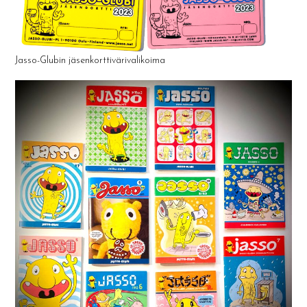
Jasso-Glubin jäsenkorttivärivalikoima