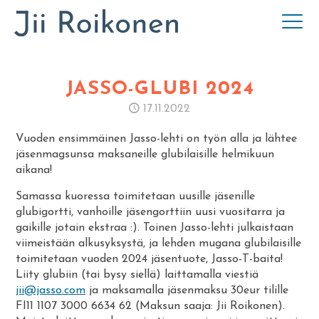
JASSO-GLUBI 2024
17.11.2022
Vuoden ensimmäinen Jasso-lehti on työn alla ja lähtee
jäsenmagsunsa maksaneille glubilaisille helmikuun
aikana!
Samassa kuoressa toimitetaan uusille jäsenille
glubigortti, vanhoille jäsengorttiin uusi vuositarra ja
gaikille jotain ekstraa :). Toinen Jasso-lehti julkaistaan
viimeistään alkusyksystä, ja lehden mugana glubilaisille
toimitetaan vuoden 2024 jäsentuote, Jasso-T-baita!
Liity glubiin (tai bysy siellä) laittamalla viestiä
jii@jasso.com
ja maksamalla jäsenmaksu 30eur tilille
FI11 1107 3000 6634 62 (Maksun saaja: Jii Roikonen).