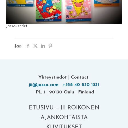
Jasso-lehdet
Jaa
Yhteystiedot
|
Contact
jii@jasso.com
+358 40 830 1331
PL 1
|
90130 Oulu
|
Finland
ETUSIVU – JII ROIKONEN
AJANKOHTAISTA
KUVITUKSET