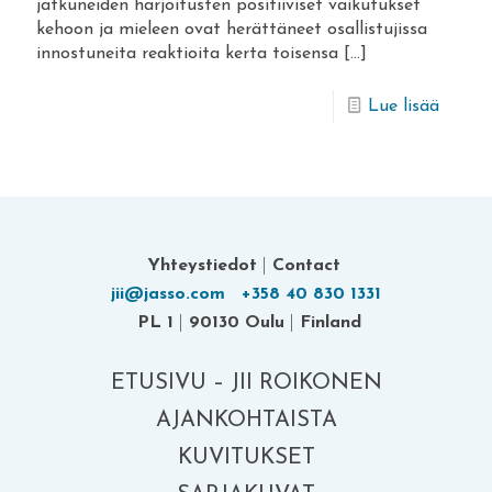
jatkuneiden harjoitusten positiiviset vaikutukset
kehoon ja mieleen ovat herättäneet osallistujissa
innostuneita reaktioita kerta toisensa
[…]
-
Lue lisää
Tervey
tahtiin
Yhteystiedot
|
Contact
jii@jasso.com
+358 40 830 1331
PL 1
|
90130 Oulu
|
Finland
ETUSIVU – JII ROIKONEN
AJANKOHTAISTA
KUVITUKSET