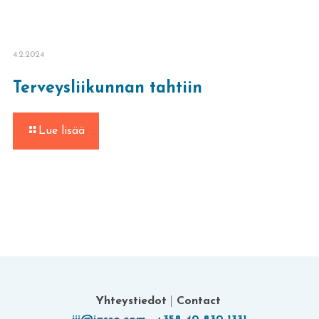
4.2.2024
Terveysliikunnan tahtiin
-
Lue lisää
Terveysliikunnan
tahtiin
Yhteystiedot
|
Contact