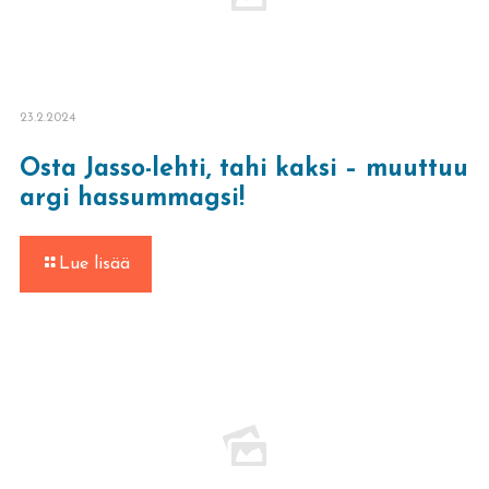
23.2.2024
Osta Jasso-lehti, tahi kaksi – muuttuu
argi hassummagsi!
-
Lue lisää
Osta
Jasso-
lehti,
tahi
kaksi
–
muuttuu
argi
hassummagsi!