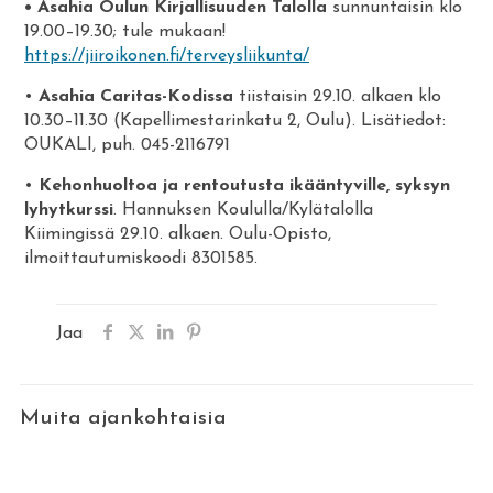
• Asahia Oulun Kirjallisuuden Talolla
sunnuntaisin klo
19.00–19.30; tule mukaan!
https://jiiroikonen.fi/terveysliikunta/
•
Asahia Caritas-Kodissa
tiistaisin 29.10. alkaen klo
10.30–11.30 (Kapellimestarinkatu 2, Oulu). Lisätiedot:
OUKALI, puh. 045-2116791
•
Kehonhuoltoa ja rentoutusta ikääntyville, syksyn
lyhytkurssi
. Hannuksen Koululla/Kylätalolla
Kiimingissä 29.10. alkaen. Oulu-Opisto,
ilmoittautumiskoodi 8301585.
Jaa
Muita ajankohtaisia