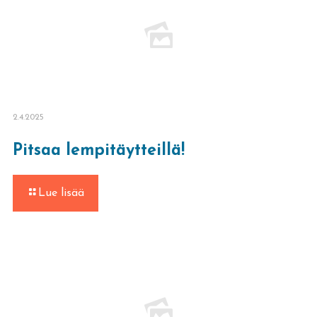
2.4.2025
Pitsaa lempitäytteillä!
-
Lue lisää
Pitsaa
lempitäytteillä!