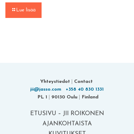
-
Lue lisää
Jasso-
Glubi
aktivoituu
jälleen!
Yhteystiedot
|
Contact
jii@jasso.com
+358 40 830 1331
PL 1
|
90130 Oulu
|
Finland
ETUSIVU – JII ROIKONEN
AJANKOHTAISTA