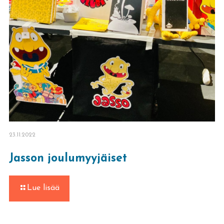
23.11.2022
Jasson joulumyyjäiset
-
Lue lisää
Jasson
joulumyyjäiset